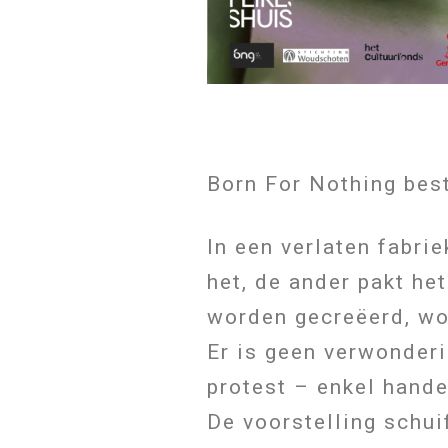
Born For Nothing best
In een verlaten fabri
het, de ander pakt he
worden gecreëerd, wor
Er is geen verwonderi
protest – enkel hand
De voorstelling schui